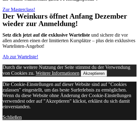
Zur Masterclass!
Der Weinkurs öffnet Anfang Dezember
wieder zur Anmeldung!
Setz dich jetzt auf die exklusive Warteliste
und sichere dir vor
allen anderen einen der limitierten Kursplätze – plus dein exklusives
Wartelisten-Angebot!
Ab zur Warteliste!
Durch die weitere Nutzung der Seite stimmst du der Verwendung
von Cookies zu.
Weitere Informationen
Akzeptieren
Die Cookie-Einstellungen auf dieser Website sind auf "Cookies
zulassen" eingestellt, um das beste Surferlebnis zu ermöglichen.
Wenn du diese Website ohne Änderung der Cookie-Einstellungen
verwendest oder auf "Akzeptieren" klickst, erklärst du sich damit
einverstanden.
Schließen