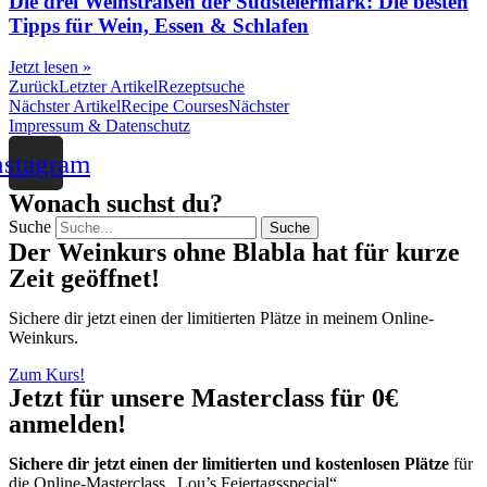
Die drei Weinstraßen der Südsteiermark: Die besten
Tipps für Wein, Essen & Schlafen
Jetzt lesen »
Zurück
Letzter Artikel
Rezeptsuche
Nächster Artikel
Recipe Courses
Nächster
Impressum & Datenschutz
nstagram
Wonach suchst du?
Suche
Suche
Der Weinkurs ohne Blabla hat für kurze
Zeit geöffnet!
Sichere dir jetzt einen der limitierten Plätze in meinem Online-
Weinkurs.
Zum Kurs!
Jetzt für unsere Masterclass für 0€
anmelden!
Sichere dir jetzt einen der limitierten und kostenlosen Plätze
für
die Online-Masterclass „Lou’s Feiertagsspecial“.