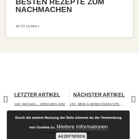
BESTEN REZEPTE ZUM
NACHMACHEN
JETZT LESEN »
LETZTER ARTIKEL
NÄCHSTER ARTIKEL
148: WACHAU – ZWISCHEN GRÜNEM VELTLINER, DONAU & TERRASSEN – ZU GAST: KATHARINA ALZINGER
150: WEIN & HERBSTGERICHTE – DIESE WEINE PASSEN ZU WILDRAGOUT, KÜRBIS & RISOTTO
Durch die weitere Nutzung der Seite stimmst du der Verwendung
Weitere Informationen
von Cookies zu.
Impressum & Datenschutz
AKZEPTIEREN