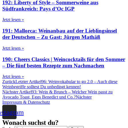
192: Liberty of Style – Sommerweine aus
Südfrankreich: Pays d’Oc IGP
Jetzt lesen »
191: Mallorca: Weinanbau auf der Lieblingsinsel
der Deutschen – Zu Gast: Jürgen Mathäß
Jetzt lesen »
190: Cheers Classics | Weincocktails für den Sommer
– Die fünf besten Rezepte zum Nachmachen
Jetzt lesen »
Zurück
Letzter Artikel
96: Weinvokabular to go 2.0 – Auch diese
Weinbegriffe solltest Du unbedingt kennen!
Nächster Artikel
93: Wein & Brunch – Welcher Wein passt zu
Avocado Toast, Eggs Benedict und Co.?
Nächster
Impressum & Datenschutz
nstagram
Wonach suchst du?