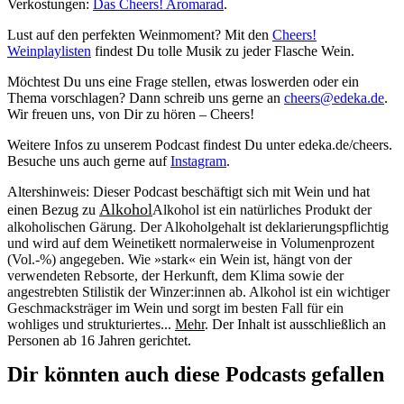
Verkostungen:
Das Cheers! Aromarad
.
Lust auf den perfekten Weinmoment? Mit den
Cheers!
Weinplaylisten
findest Du tolle Musik zu jeder Flasche Wein.
Möchtest Du uns eine Frage stellen, etwas loswerden oder ein
Thema vorschlagen? Dann schreib uns gerne an
cheers@edeka.de
.
Wir freuen uns, von Dir zu hören – Cheers!
Weitere Infos zu unserem Podcast findest Du unter edeka.de/cheers.
Besuche uns auch gerne auf
Instagram
.
Altershinweis: Dieser Podcast beschäftigt sich mit Wein und hat
Alkohol
einen Bezug zu
Alkohol ist ein natürliches Produkt der
alkoholischen Gärung. Der Alkoholgehalt ist deklarierungspflichtig
und wird auf dem Weinetikett normalerweise in Volumenprozent
(Vol.-%) angegeben. Wie »stark« ein Wein ist, hängt von der
verwendeten Rebsorte, der Herkunft, dem Klima sowie der
angestrebten Stilistik der Winzer:innen ab. Alkohol ist ein wichtiger
Geschmacksträger im Wein und sorgt im besten Fall für ein
wohliges und strukturiertes...
Mehr
. Der Inhalt ist ausschließlich an
Personen ab 16 Jahren gerichtet.
Dir könnten auch diese Podcasts gefallen