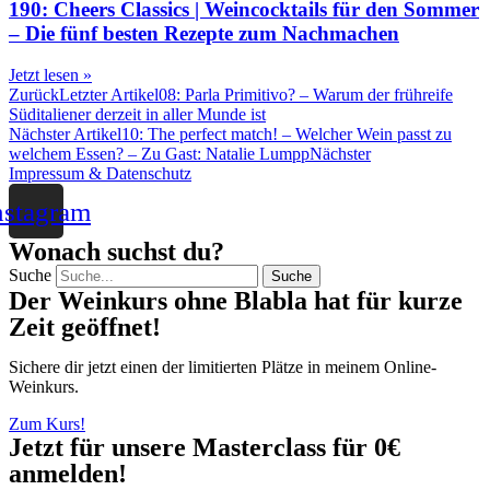
190: Cheers Classics | Weincocktails für den Sommer
– Die fünf besten Rezepte zum Nachmachen
Jetzt lesen »
Zurück
Letzter Artikel
08: Parla Primitivo? – Warum der frühreife
Süditaliener derzeit in aller Munde ist
Nächster Artikel
10: The perfect match! – Welcher Wein passt zu
welchem Essen? – Zu Gast: Natalie Lumpp
Nächster
Impressum & Datenschutz
nstagram
Wonach suchst du?
Suche
Suche
Der Weinkurs ohne Blabla hat für kurze
Zeit geöffnet!
Sichere dir jetzt einen der limitierten Plätze in meinem Online-
Weinkurs.
Zum Kurs!
Jetzt für unsere Masterclass für 0€
anmelden!