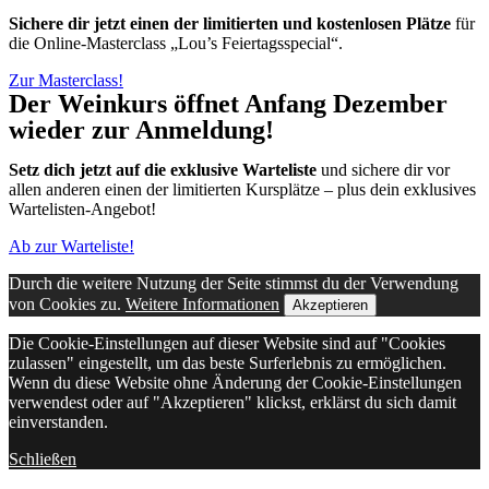
Sichere dir jetzt einen der limitierten und kostenlosen Plätze
für
die Online-Masterclass „Lou’s Feiertagsspecial“.
Zur Masterclass!
Der Weinkurs öffnet Anfang Dezember
wieder zur Anmeldung!
Setz dich jetzt auf die exklusive Warteliste
und sichere dir vor
allen anderen einen der limitierten Kursplätze – plus dein exklusives
Wartelisten-Angebot!
Ab zur Warteliste!
Durch die weitere Nutzung der Seite stimmst du der Verwendung
von Cookies zu.
Weitere Informationen
Akzeptieren
Die Cookie-Einstellungen auf dieser Website sind auf "Cookies
zulassen" eingestellt, um das beste Surferlebnis zu ermöglichen.
Wenn du diese Website ohne Änderung der Cookie-Einstellungen
verwendest oder auf "Akzeptieren" klickst, erklärst du sich damit
einverstanden.
Schließen