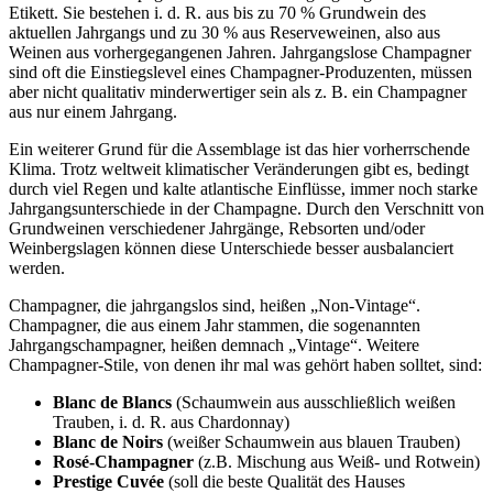
Etikett. Sie bestehen i. d. R. aus bis zu 70 % Grundwein des
aktuellen Jahrgangs und zu 30 % aus Reserveweinen, also aus
Weinen aus vorhergegangenen Jahren. Jahrgangslose Champagner
sind oft die Einstiegslevel eines Champagner-Produzenten, müssen
aber nicht qualitativ minderwertiger sein als z. B. ein Champagner
aus nur einem Jahrgang.
Ein weiterer Grund für die Assemblage ist das hier vorherrschende
Klima. Trotz weltweit klimatischer Veränderungen gibt es, bedingt
durch viel Regen und kalte atlantische Einflüsse, immer noch starke
Jahrgangsunterschiede in der Champagne. Durch den Verschnitt von
Grundweinen verschiedener Jahrgänge, Rebsorten und/oder
Weinbergslagen können diese Unterschiede besser ausbalanciert
werden.
Champagner, die jahrgangslos sind, heißen „Non-Vintage“.
Champagner, die aus einem Jahr stammen, die sogenannten
Jahrgangschampagner, heißen demnach „Vintage“. Weitere
Champagner-Stile, von denen ihr mal was gehört haben solltet, sind:
Blanc de Blancs
(Schaumwein aus ausschließlich weißen
Trauben, i. d. R. aus Chardonnay)
Blanc de Noirs
(weißer Schaumwein aus blauen Trauben)
Rosé-Champagner
(z.B. Mischung aus Weiß- und Rotwein)
Prestige Cuvée
(soll die beste Qualität des Hauses