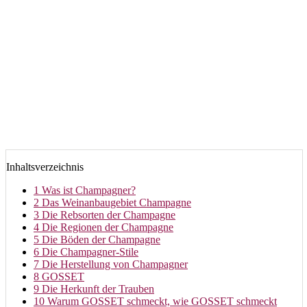
Inhaltsverzeichnis
1
Was ist Champagner?
2
Das Weinanbaugebiet Champagne
3
Die Rebsorten der Champagne
4
Die Regionen der Champagne
5
Die Böden der Champagne
6
Die Champagner-Stile
7
Die Herstellung von Champagner
8
GOSSET
9
Die Herkunft der Trauben
10
Warum GOSSET schmeckt, wie GOSSET schmeckt