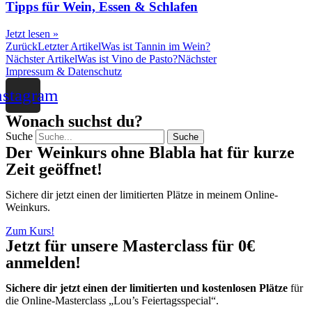
Tipps für Wein, Essen & Schlafen
Jetzt lesen »
Zurück
Letzter Artikel
Was ist Tannin im Wein?
Nächster Artikel
Was ist Vino de Pasto?
Nächster
Impressum & Datenschutz
nstagram
Wonach suchst du?
Suche
Suche
Der Weinkurs ohne Blabla hat für kurze
Zeit geöffnet!
Sichere dir jetzt einen der limitierten Plätze in meinem Online-
Weinkurs.
Zum Kurs!
Jetzt für unsere Masterclass für 0€
anmelden!
Sichere dir jetzt einen der limitierten und kostenlosen Plätze
für
die Online-Masterclass „Lou’s Feiertagsspecial“.