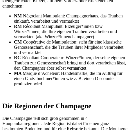
kleingedruckten Kürzel, auf dem Vorder- oder Rückenetikett
entnehmen:
NM
Négociant Manipulant: Champagnerhaus, das Trauben
einkauft, verarbeitet und vermarktet
RM
Récoltant Manipulant: Erzeuger*innen bzw.
Winzer*innen, die Ihre eigenen Trauben verarbeiten und
vermarkten (aka Winzer*innenchampagner)
CM
Coopérative de Manipulation: steht für eine klassische
Genossenschaft, die die Trauben ihrer Mitglieder verarbeitet
und vermarktet
RC
Récoltant Coopérateur: Winzer*innen, der seine eigenen
Trauben zur Genossenschaft bringt und dort verarbeiten lässt,
den Champagner aber selbst vermarktet
MA
Marque d’Acheteur: Handelsmarke, die im Auftrag für
einen Großabnehmer*innen wie z. B. einen Discounter
produziert wird
Die Regionen der Champagne
Die Champagne teilt sich grob genommen in 4
Hauptanbauregionen. Jede Region ist dabei für einen ganz
bestimmten Bodentyp und für eine Rebsorte bekannt. Die Montagne