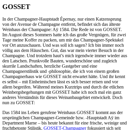
GOSSET
In der Champagner-Hauptstadt Épernay, nur einen Katzensprung
von der Avenue de Champagne entfernt, befindet sich das älteste
Weinhaus der Champagne: Aÿ 1584. Die Rede ist von GOSSET.
Im August dieses Sommers hatte ich das große Vergnügen, für zwei
Tage meine Koffer zu packen, um mir das Champagner-Spektakel
vor Ort anzuschauen. Und was soll ich sagen? Ich bin immer noch
völlig aus dem Häuschen. Gut, das war mein vierter Besuch in der
Champagne. Und trotzdem haut’s mich irgendwie immer wieder aus
den Latschen. Prunkvolle Bauten, wunderschöne und zugleich
skurrile Landschaften, herzliche Gastgeber und eine
Champagnerstilistik und -philosophie, die ich von einem großen
Champagnerhaus wie GOSSET nicht erwartet hätte. Und ihr kennt
es selbst – mit Einheimischen lässt es sich besser reisen und vor
allem begreifen. Während meines Kurztrips und durch die etlichen
Weinbergsbegehungen mit GOSSET habe ich noch mal ein ganz
anderes Verständnis für dieses Weinanbaugebiet entwickelt. Doch
nun zu GOSSET:
Das 1584 ins Leben gerufene Weinhaus GOSSET kommt aus der
ursprünglichen Champagner-Gemeinde bzw. -Hauptstadt Aÿ im
Department Marne – bis heute bekannt für eine frische, weinige und
fruchtbetonte Stilistik.
GOSSET-Champagner
fokussiert sich seit