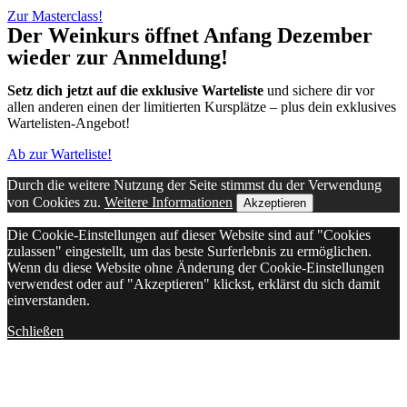
Zur Masterclass!
Der Weinkurs öffnet Anfang Dezember
wieder zur Anmeldung!
Setz dich jetzt auf die exklusive Warteliste
und sichere dir vor
allen anderen einen der limitierten Kursplätze – plus dein exklusives
Wartelisten-Angebot!
Ab zur Warteliste!
Durch die weitere Nutzung der Seite stimmst du der Verwendung
von Cookies zu.
Weitere Informationen
Akzeptieren
Die Cookie-Einstellungen auf dieser Website sind auf "Cookies
zulassen" eingestellt, um das beste Surferlebnis zu ermöglichen.
Wenn du diese Website ohne Änderung der Cookie-Einstellungen
verwendest oder auf "Akzeptieren" klickst, erklärst du sich damit
einverstanden.
Schließen