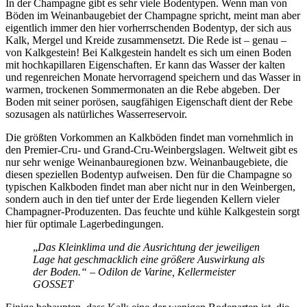
In der Champagne gibt es sehr viele Bodentypen. Wenn man von
Böden im Weinanbaugebiet der Champagne spricht, meint man aber
eigentlich immer den hier vorherrschenden Bodentyp, der sich aus
Kalk, Mergel und Kreide zusammensetzt. Die Rede ist – genau –
von Kalkgestein! Bei Kalkgestein handelt es sich um einen Boden
mit hochkapillaren Eigenschaften. Er kann das Wasser der kalten
und regenreichen Monate hervorragend speichern und das Wasser in
warmen, trockenen Sommermonaten an die Rebe abgeben. Der
Boden mit seiner porösen, saugfähigen Eigenschaft dient der Rebe
sozusagen als natürliches Wasserreservoir.
Die größten Vorkommen an Kalkböden findet man vornehmlich in
den Premier-Cru- und Grand-Cru-Weinbergslagen. Weltweit gibt es
nur sehr wenige Weinanbauregionen bzw. Weinanbaugebiete, die
diesen speziellen Bodentyp aufweisen. Den für die Champagne so
typischen Kalkboden findet man aber nicht nur in den Weinbergen,
sondern auch in den tief unter der Erde liegenden Kellern vieler
Champagner-Produzenten. Das feuchte und kühle Kalkgestein sorgt
hier für optimale Lagerbedingungen.
„
Das Kleinklima und die Ausrichtung der jeweiligen
Lage hat geschmacklich eine größere Auswirkung als
der Boden.“ – Odilon de Varine, Kellermeister
GOSSET