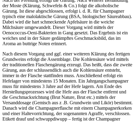
Nach der Pressung erfolgt die Gärung. Nach weiterer Behandlung
der Moste (Klärung, Schwefeln & Co.) folgt die alkoholische
Gärung. Ist diese abgeschlossen, erfolgt i. d. R. für Champagner
typisch eine malolaktische Gärung (BSA, biologischer Säureabbau).
Dabei wird die hart schmeckende Apfelsäure in die weiche
Milchsäure umgewandelt. Dieser Vorgang wird mittels der
Oenococcus-Oeni-Bakterien in Gang gesetzt. Das Ergebnis ist ein
weiches und in der Säure gedämpftes Geschmacksbild, das im
Aroma an buttrige Noten erinnert.
Nach diesem Vorgang und ggf. einer weiteren Klärung des fertigen
Grundweins erfolgt die Assemblage. Die Kohlensäure wird mittels
der traditionellen Flaschengärung erzeugt. Das heißt, dass die zweite
Gärung, aus der schlussendlich auch die Kohlensäure entsteht,
immer in der Flasche stattfinden muss. Anschließend erfolgt ein
Hefelager von mindestens 15 Monaten. Ein Jahrgangschampagner
muss für mindestens 3 Jahre auf der Hefe lagern. Am Ende des
Herstellungsprozesses wird die Hefe aus der Flasche entfernt und
die Geschmacksrichtung (Brut Nature, Brut etc.) mittels der
Versanddosage (Gemisch aus z .B. Grundwein und Likör) bestimmt.
Danach wird die Champagnerflasche mit einem Champagnerkorken
und einer Haltevorrichtung, der sogenannten Agraffe, verschlossen.
Etikett drauf und schwuppdiwupp – fertig ist der Champagner