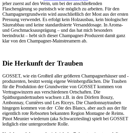
jeher zuerst auf den Wein, um bei der anschließenden
Flaschengärung so puristisch wie möglich zu arbeiten. Für den
Champagnergrundwein wird ausschließlich der Most aus der ersten
Pressung verwendet. Es erfolgt kein Holzausbau, kein biologischer
Säureabbau und keine standardisierte Versanddosage. In Aroma-
und Geschmacksausprägung – und das hat mich besonders
beeindruckt – hebt sich dieser Champagner-Produzent damit ganz
klar von den Champagner-Mainstreamern ab.
Die Herkunft der Trauben
GOSSET, wie ein Großteil aller größeren Champagnerhäuser und -
produzenten, besitzt wenig eigene Weinbergsflächen. Die Trauben
für die Produktion der Grundweine von GOSSET kommen von
Vertragswinzern aus verschiedenen Ortschaften. Die
Spätburgundertrauben wachsen z.B. in den Dörfern Bouzy,
Ambonnay, Cumières und Les Riceys. Die Chardonnaytrauben
hingegen kommen von der Côte des Blancs, aber auch aus der für
eigentlich rote Rebsorten bekannten Region Montagne de Reims.
Pinot Meunier wiederum (aka Schwarzriesling) spielt bei GOSSET
lediglich eine untergeordnete Rolle.