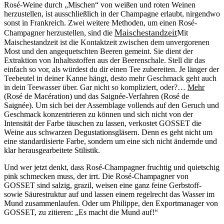
Rosé-Weine durch „Mischen“ von weißen und roten Weinen
herzustellen, ist ausschließlich in der Champagne erlaubt, nirgendwo
sonst in Frankreich. Zwei weitere Methoden, um einen Rosé-
Maischestandzeit
Champagner herzustellen, sind die
Mit
Maischestandzeit ist die Kontaktzeit zwischen dem unvergorenen
Most und den angequetschten Beeren gemeint. Sie dient der
Extraktion von Inhaltsstoffen aus der Beerenschale. Stell dir das
einfach so vor, als würdest du dir einen Tee zubereiten. Je länger der
Teebeutel in deiner Kanne hängt, desto mehr Geschmack geht auch
in dein Teewasser über. Gar nicht so kompliziert, oder?…
Mehr
(Rosé de Macération) und das Saignée-Verfahren (Rosé de
Saignée). Um sich bei der Assemblage vollends auf den Geruch und
Geschmack konzentrieren zu können und sich nicht von der
Intensität der Farbe täuschen zu lassen, verkostet GOSSET die
Weine aus schwarzen Degustationsgläsern. Denn es geht nicht um
eine standardisierte Farbe, sondern um eine sich nicht ändernde und
klar herausgearbeitete Stilistik.
Und wer jetzt denkt, dass Rosé-Champagner fruchtig und quietschig
pink schmecken muss, der irrt. Die Rosé-Champagner von
GOSSET sind salzig, grazil, weisen eine ganz feine Gerbstoff-
sowie Säurestruktur auf und lassen einem regelrecht das Wasser im
Mund zusammenlaufen. Oder um Philippe, den Exportmanager von
GOSSET, zu zitieren: „Es macht die Mund auf!“