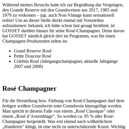
Während meines Besuchs hatte ich zur Begrüßung das Vergnügen,
den Grande Reserve mit den Grundweinen aus 2017, 1985 und
1979 zu verkosten – jup, auch Non-Vintage kann sensationell
reifen! Um an dieser Stelle direkt einmal mit Vorurteilen
aufzuräumen: bekannt, ich hätte schon fast gesagt berühmt, ist
GOSSET darüber hinaus für seine Rosé-Champagner. Denn davon
hat GOSSET nämlich gleich drei im Programm, was für einen
Champagner-Produzenten selten ist:
Grand Reserve Rosé
Petite Douceur Rosé
Celebris Rosé (Jahrgangschampagner, aktuelle Jahrgänge
2007 und 2008)
Rosé Champagner
Für die Herstellung bzw. Färbung von Rosé-Champagner darf dem
fertigen weißen Grundwein roter Grundwein hinzugefügt werden.
Man spricht in diesem Falle von einem „Rosé Classique“ oder
einem „Rosé d’Assemblage“. So werden ca. 95 % aller Rosé-
Champagner hergestellt. Was erst einmal nach willkürlichem
„Hantieren“ klingt, ist eine nicht zu unterschätzende Kunst. Wichtig: