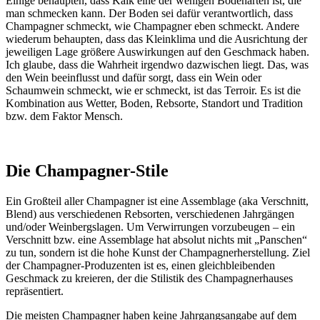
Einige behaupten, dass Kalk eine der wenigen Bodenarten ist, die
man schmecken kann. Der Boden sei dafür verantwortlich, dass
Champagner schmeckt, wie Champagner eben schmeckt. Andere
wiederum behaupten, dass das Kleinklima und die Ausrichtung der
jeweiligen Lage größere Auswirkungen auf den Geschmack haben.
Ich glaube, dass die Wahrheit irgendwo dazwischen liegt. Das, was
den Wein beeinflusst und dafür sorgt, dass ein Wein oder
Schaumwein schmeckt, wie er schmeckt, ist das Terroir. Es ist die
Kombination aus Wetter, Boden, Rebsorte, Standort und Tradition
bzw. dem Faktor Mensch.
Die Champagner-Stile
Ein Großteil aller Champagner ist eine Assemblage (aka Verschnitt,
Blend) aus verschiedenen Rebsorten, verschiedenen Jahrgängen
und/oder Weinbergslagen. Um Verwirrungen vorzubeugen – ein
Verschnitt bzw. eine Assemblage hat absolut nichts mit „Panschen“
zu tun, sondern ist die hohe Kunst der Champagnerherstellung. Ziel
der Champagner-Produzenten ist es, einen gleichbleibenden
Geschmack zu kreieren, der die Stilistik des Champagnerhauses
repräsentiert.
Die meisten Champagner haben keine Jahrgangsangabe auf dem